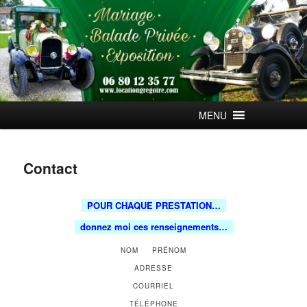
Aller
au
contenu
principal
Menu
MENU
principal
Contact
POUR CHAQUE PRESTATION…
donnez moi ces renseignements…
NOM PRÉNOM
ADRESSE
COURRIEL
TÉLÉPHONE